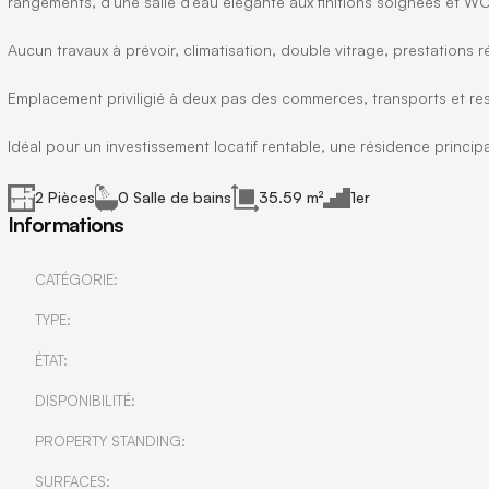
rangements, d’une salle d’eau élégante aux finitions soignées et 
Aucun travaux à prévoir, climatisation, double vitrage, prestations 
Emplacement priviligié à deux pas des commerces, transports et re
Idéal pour un investissement locatif rentable, une résidence principa
2 Pièces
0 Salle de bains
35.59 m²
1er
Informations
CATÉGORIE:
TYPE:
ÉTAT:
DISPONIBILITÉ:
PROPERTY STANDING:
SURFACES: