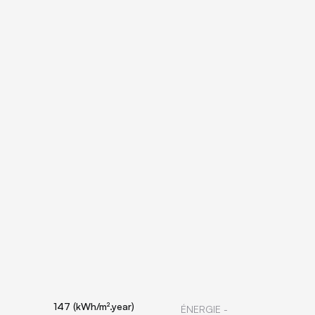
147 (kWh/m².year)
ÉNERGIE -