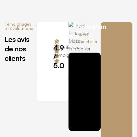
Témoignages
Instagram
et évaluations
Moss
Les avis
Immobilier
4.9
de nos
Nos clients
/
témoignent
clients
5.0
“Je voulais remercier J
Maxime Delfosse
Acquéreur