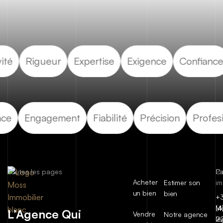
tivité
Rigueur
Expertise
Exigence
Confian
e
Engagement
Fiabilité
Précision
Profesio
Toutes les pages
C
P
Acheter
Estimer son
im
un bien
bien
+
(4
Me
L’Agence Qui
Vendre
Notre agence
2
lé