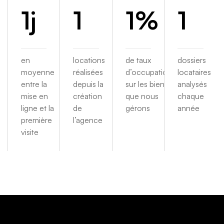
1
j
1
1
%
1
en
locations
de taux
dossiers
moyenne
réalisées
d’occupation
locataires
entre la
depuis la
sur les biens
analysés
mise en
création
que nous
chaque
ligne et la
de
gérons
année
première
l’agence
visite