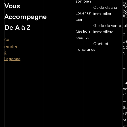
son bien
Vous
13
Po
Guide d'achat
16
Louer un
co
immobilier
Accompagne
9
bien
De A à Z
Guide de vente
ju
Gestion
immobilière
2 
locative
Se
Be
Contact
rendre
0
Honoraires
à
Ni
l’agence
Ho
Lu
Ve
:
–
S
:
re
v