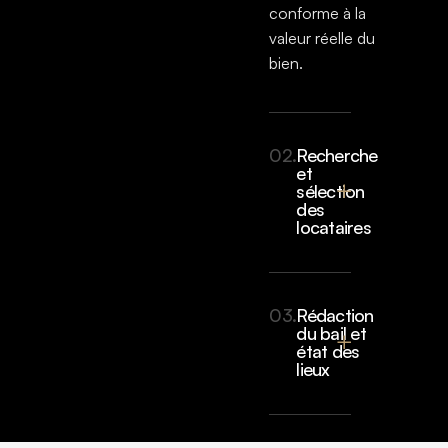
conforme à la
valeur réelle du
bien.
02.
Recherche
et
sélection
des
locataires
03.
Rédaction
du bail et
état des
lieux