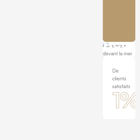
Acco
De
clients
satisfaits
1
%