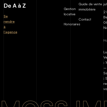
De A à Z
Guide de vente
ju
Gestion
immobilière
2 
locative
Se
Be
Contact
rendre
0
Honoraires
à
Ni
l’agence
Ho
Lu
Ve
:
–
S
:
re
v