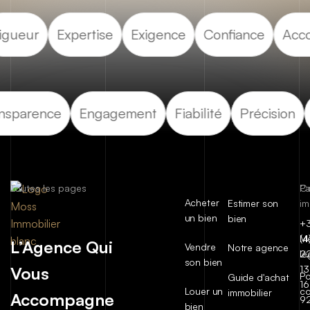
Rigueur
Expertise
Exigence
Confiance
Ac
nsparence
Engagement
Fiabilité
Précision
Toutes les pages
C
P
Acheter
Estimer son
im
un bien
bien
+
(4
Me
L’Agence Qui
Vendre
Notre agence
2
lé
son bien
Vous
13
Po
Guide d'achat
16
Louer un
co
immobilier
Accompagne
9
bien