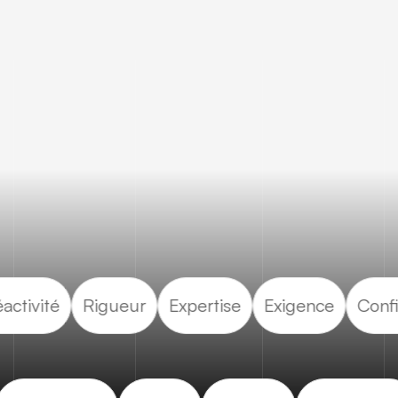
éactivité
Rigueur
Expertise
Exigence
Con