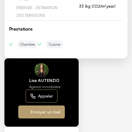
33 (kg CO2/m².year)
ÉNERGIE - ESTIMATION
DES ÉMISSIONS
Prestations
Chambre
Cuisine
Lisa AUTENZIO
Agence immobilière
Appeler
Envoyer un mail