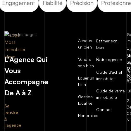
Engagement
Fiabilité
Précision
Profesionne
Toutes les pages
C
P
Acheter
Estimer son
im
un bien
bien
+
(4
Me
L’Agence Qui
Vendre
Notre agence
2
lé
son bien
Vous
13
Po
Guide d'achat
16
Louer un
co
immobilier
Accompagne
9
bien
De A à Z
Guide de vente
ju
Gestion
immobilière
2 
locative
Se
Be
Contact
rendre
0
Honoraires
à
Ni
l’agence