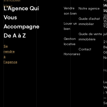
(4
Me
L’Agence Qui
Vendre
Notre agence
2
lé
son bien
Vous
13
Po
Guide d'achat
16
Louer un
co
immobilier
Accompagne
9
bien
De A à Z
Guide de vente
ju
Gestion
immobilière
2 
locative
Se
Be
Contact
rendre
0
Honoraires
à
Ni
l’agence
Ho
Lu
Ve
:
–
S