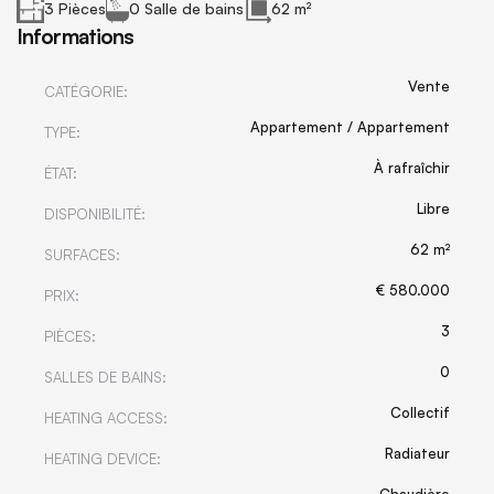
3 Pièces
0 Salle de bains
62 m²
Informations
Vente
CATÉGORIE:
Appartement / Appartement
TYPE:
À rafraîchir
ÉTAT:
Libre
DISPONIBILITÉ:
62 m²
SURFACES:
€ 580.000
PRIX:
3
PIÈCES:
0
SALLES DE BAINS:
Collectif
HEATING ACCESS:
Radiateur
HEATING DEVICE:
Chaudière