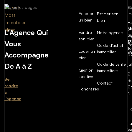
Toutes les pages
C
P
Acheter
Estimer son
im
un bien
bien
+
(4
Me
L’Agence Qui
Vendre
Notre agence
2
lé
son bien
Vous
13
Po
Guide d'achat
16
Louer un
co
immobilier
Accompagne
9
bien
De A à Z
Guide de vente
ju
Gestion
immobilière
2 
locative
Se
Be
Contact
rendre
0
Honoraires
à
Ni
l’agence
Ho
Lu
Ve