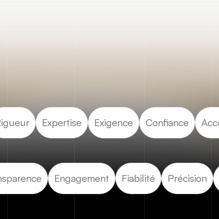
Rigueur
Expertise
Exigence
Confiance
Ac
sparence
Engagement
Fiabilité
Précision